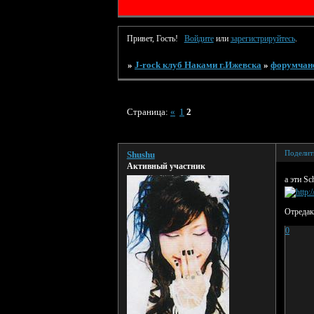
Привет, Гость!
Войдите
или
зарегистрируйтесь
.
»
J-rock клуб Наками г.Ижевска
»
форумчан
Страница:
«
1
2
Поделит
Shushu
Активный участник
а эти S
Отредак
0