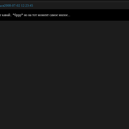
ься
2008-07-02 12:23:45
е кавай.. *бррр* но на тот момент самое милое...