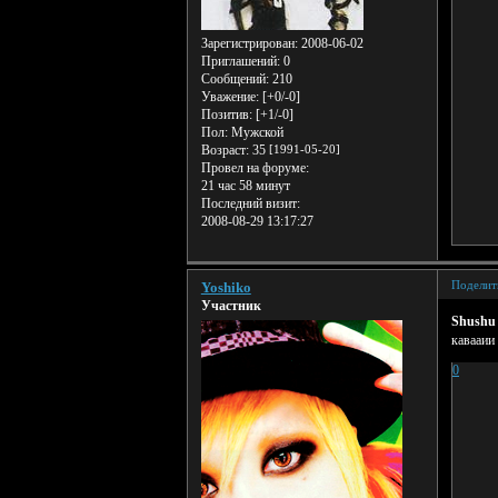
Зарегистрирован
: 2008-06-02
Приглашений:
0
Сообщений:
210
Уважение:
[+0/-0]
Позитив:
[+1/-0]
Пол:
Мужской
Возраст:
35
[1991-05-20]
Провел на форуме:
21 час 58 минут
Последний визит:
2008-08-29 13:17:27
Поделит
Yoshiko
Участник
Shushu
кавааии
0