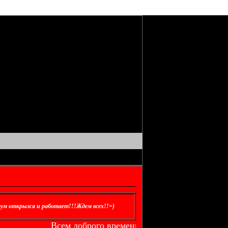
ум открылся и работает!!!Ждем всех!!=)
Всем доброго времени суток!! Приветствуем вас на