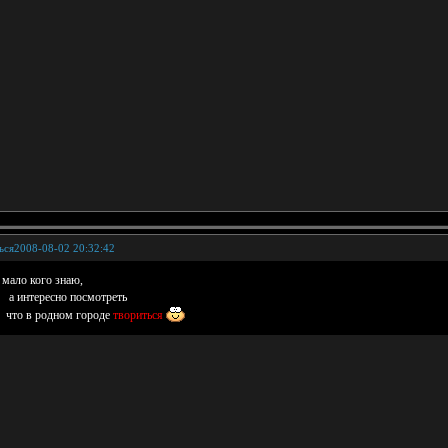
ься
2008-08-02 20:32:42
 мало кого знаю,
нтересно посмотреть
 родном городе
твориться