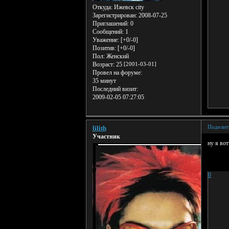
Откуда:
Ижевск city
Зарегистрирован
: 2008-07-25
Приглашений:
0
Сообщений:
1
Уважение:
[+0/-0]
Позитив:
[+0/-0]
Пол:
Женский
Возраст:
25
[2001-03-01]
Провел на форуме:
35 минут
Последний визит:
2009-02-05 07:27:05
Поделит
lilith
Участник
ну я вот
а и
что в
0