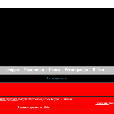
Форум
Участники
Поиск
Регистрация
Войти
Активные темы
шем форуме:
Форум Ижевского j-rock Клуба "Наками"
Новости:
Фор
Администраторы:
Miku