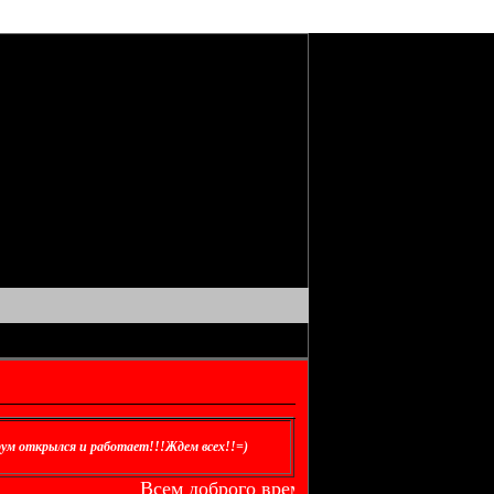
ум открылся и работает!!!Ждем всех!!=)
Всем доброго времени суток!! Приветству