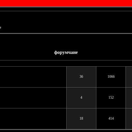
е
форумчане
Ответов
Просмотров
По
36
1066
4
152
18
414