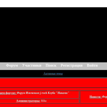
Форум
Участники
Поиск
Регистрация
Войти
Активные темы
шем форуме:
Форум Ижевского j-rock Клуба "Наками"
Новости:
Фор
Администраторы:
Miku