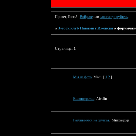
Привет, Гость!
Войдите
или
зарегистрируйтесь
.
»
J-rock клуб Наками г.Ижевска
»
форумчан
Страница:
1
Тема
Мы на фото
Miku
[
1
2
]
Волонтерство
Aivelin
Разбиваемся на группы.
Митрандир