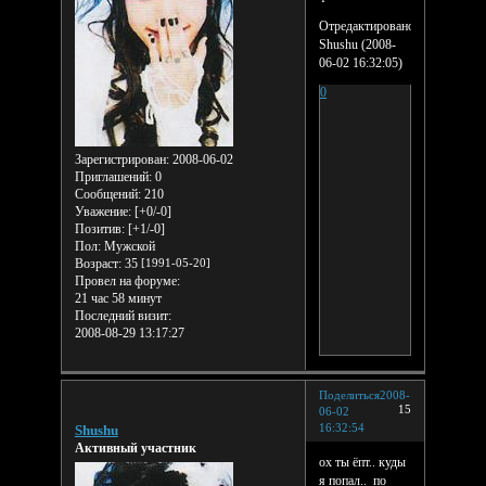
Отредактировано
Shushu (2008-
06-02 16:32:05)
0
Зарегистрирован
: 2008-06-02
Приглашений:
0
Сообщений:
210
Уважение:
[+0/-0]
Позитив:
[+1/-0]
Пол:
Мужской
Возраст:
35
[1991-05-20]
Провел на форуме:
21 час 58 минут
Последний визит:
2008-08-29 13:17:27
Поделиться
2008-
15
06-02
16:32:54
Shushu
Активный участник
ох ты ёпт.. куды
я попал.. по