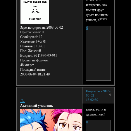
интересно, как
мы тут друг
друга по никам
узнаем, а?????
Зарегистрирован
: 2008-06-02
0
Приглашений:
0
Сообщений:
12
Уважение:
[+0/-0]
Позитив:
[+0/-0]
Пол:
Женский
Возраст:
36
[1990-03-01]
Провел на форуме:
48 минут
Последний визит:
2008-06-04 18:21:49
Поделиться
2008-
4
06-02
15:02:59
-L-
Активный участник
ахаха, вот и я
думаю.. как?
0