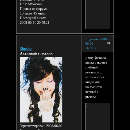
Пол:
Мужской
Провел на форуме:
10 часов 45 минут
Последний визит:
2008-06-16 20:49:21
Поделиться
2008-
18
06-02
16:36:36
Shushu
Активный участник
у мну фота на
шапке закрыта
гребаной
рекламой....
из того что я
видел мне
понравится
черный с
рыжим...
0
Зарегистрирован
: 2008-06-02