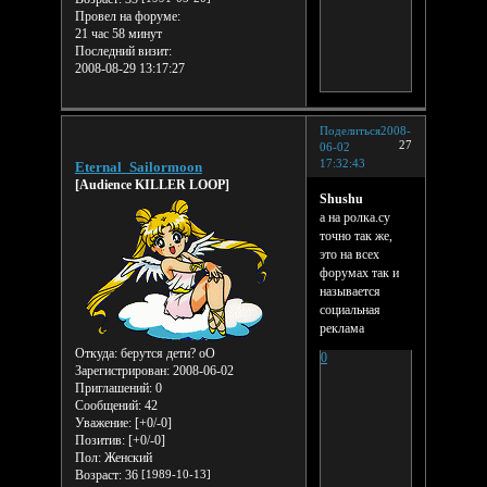
Провел на форуме:
21 час 58 минут
Последний визит:
2008-08-29 13:17:27
Поделиться
2008-
27
06-02
17:32:43
Eternal_Sailormoon
[Audience KILLER LOOP]
Shushu
а на ролка.су
точно так же,
это на всех
форумах так и
называется
социальная
реклама
Откуда:
берутся дети? оО
0
Зарегистрирован
: 2008-06-02
Приглашений:
0
Сообщений:
42
Уважение:
[+0/-0]
Позитив:
[+0/-0]
Пол:
Женский
Возраст:
36
[1989-10-13]