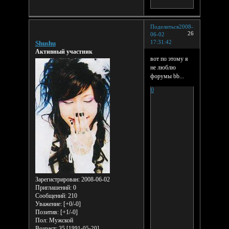
Поделиться
2008-
26
06-02
17:31:42
Shushu
Активный участник
вот по этому я
не люблю
форумы bb...
0
Зарегистрирован
: 2008-06-02
Приглашений:
0
Сообщений:
210
Уважение:
[+0/-0]
Позитив:
[+1/-0]
Пол:
Мужской
Возраст:
35
[1991-05-20]