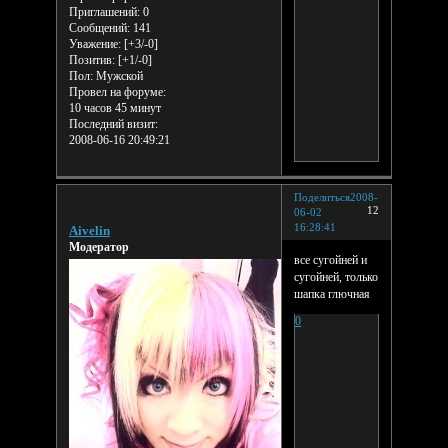
Приглашений:
0
Сообщений:
141
Уважение:
[+3/-0]
Позитив:
[+1/-0]
Пол:
Мужской
Провел на форуме:
10 часов 45 минут
Последний визит:
2008-06-16 20:49:21
Поделиться
2008-
12
06-02
16:28:41
Aivelin
Модератор
все сугойней и
сугойней, только
шапка глючная
0