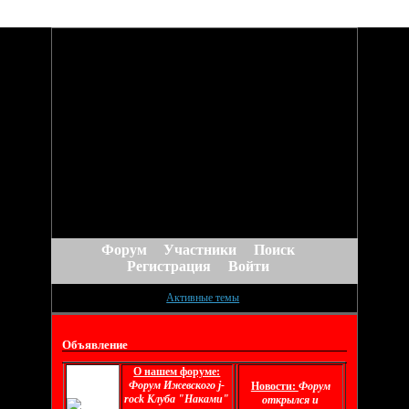
Форум
Участники
Поиск
Регистрация
Войти
Активные темы
Объявление
О нашем форуме:
Форум Ижевского j-
Новости:
Форум
rock Клуба "Наками"
открылся и