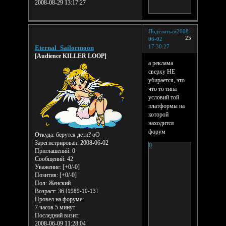
2008-08-29 13:17:27
Поделиться
2008-
25
06-02
17:30:27
Eternal_Sailormoon
[Audience KILLER LOOP]
а реклама
сверху НЕ
убирается, это
что то типа
условий той
платформы на
которой
находится
форум
Откуда:
берутся дети? оО
Зарегистрирован
: 2008-06-02
0
Приглашений:
0
Сообщений:
42
Уважение:
[+0/-0]
Позитив:
[+0/-0]
Пол:
Женский
Возраст:
36
[1989-10-13]
Провел на форуме:
7 часов 5 минут
Последний визит:
2008-06-09 11:28:04