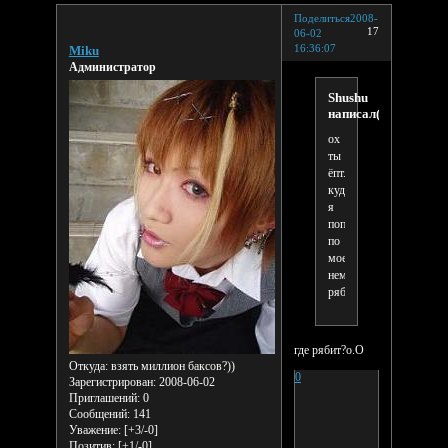
Поделиться
2008-
17
06-02
16:36:07
Miku
Администратор
Shushu
написал(а):
ох
ты
ёпт..
куды
я
попал..
по
моему
немного
рябит...
где рябит?о.О
Откуда:
взять миллион баксов?))
0
Зарегистрирован
: 2008-06-02
Приглашений:
0
Сообщений:
141
Уважение:
[+3/-0]
Позитив:
[+1/-0]