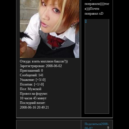
поправили))))тоесть
я)))Почти
поправил xD
0
Откуда:
взять миллион баксов?))
Зарегистрирован
: 2008-06-02
Приглашений:
0
Сообщений:
141
Уважение:
[+3/-0]
Позитив:
[+1/-0]
Пол:
Мужской
Провел на форуме:
10 часов 45 минут
Последний визит:
2008-06-16 20:49:21
Поделиться
2008-
9
06-02