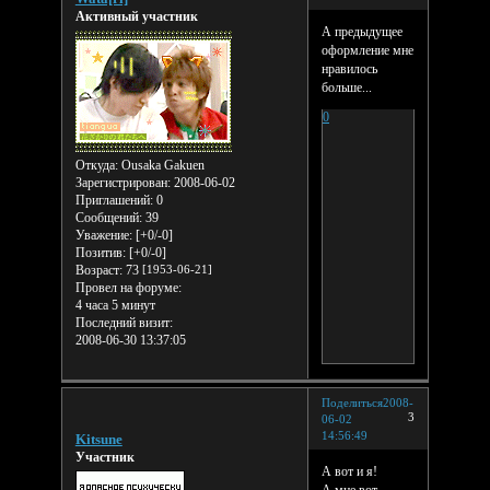
Активный участник
А предыдущее
оформление мне
нравилось
больше...
0
Откуда:
Ousaka Gakuen
Зарегистрирован
: 2008-06-02
Приглашений:
0
Сообщений:
39
Уважение:
[+0/-0]
Позитив:
[+0/-0]
Возраст:
73
[1953-06-21]
Провел на форуме:
4 часа 5 минут
Последний визит:
2008-06-30 13:37:05
Поделиться
2008-
3
06-02
14:56:49
Kitsune
Участник
А вот и я!
А мне вот