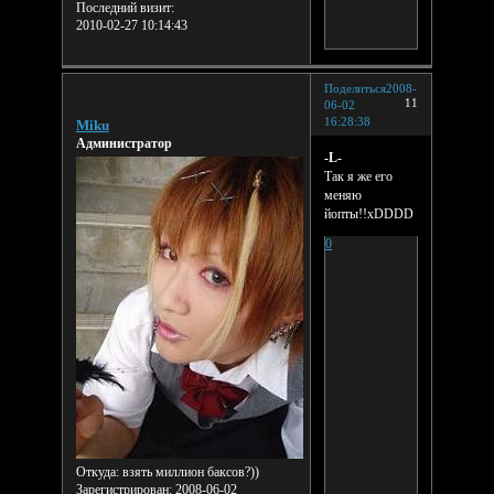
Последний визит:
2010-02-27 10:14:43
Поделиться
2008-
11
06-02
16:28:38
Miku
Администратор
-L-
Так я же его
меняю
йопты!!xDDDD
0
Откуда:
взять миллион баксов?))
Зарегистрирован
: 2008-06-02