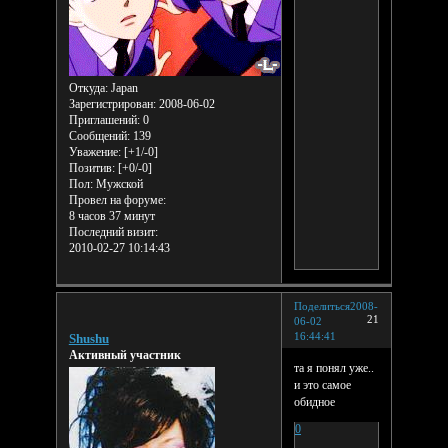
Откуда:
Japan
Зарегистрирован
: 2008-06-02
Приглашений:
0
Сообщений:
139
Уважение:
[+1/-0]
Позитив:
[+0/-0]
Пол:
Мужской
Провел на форуме:
8 часов 37 минут
Последний визит:
2010-02-27 10:14:43
Поделиться
2008-
21
06-02
16:44:41
Shushu
Активный участник
та я понял уже..
и это самое
обидное
0