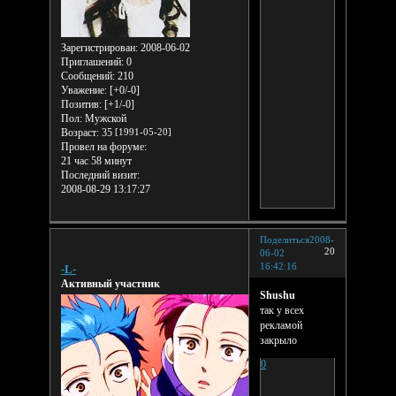
Зарегистрирован
: 2008-06-02
Приглашений:
0
Сообщений:
210
Уважение:
[+0/-0]
Позитив:
[+1/-0]
Пол:
Мужской
Возраст:
35
[1991-05-20]
Провел на форуме:
21 час 58 минут
Последний визит:
2008-08-29 13:17:27
Поделиться
2008-
20
06-02
16:42:16
-L-
Активный участник
Shushu
так у всех
рекламой
закрыло
0