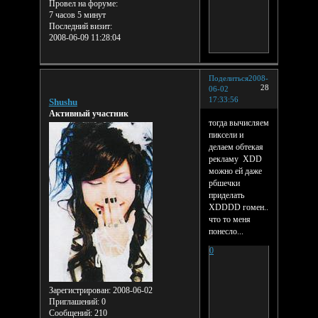
Провел на форуме:
7 часов 5 минут
Последний визит:
2008-06-09 11:28:04
Поделиться
2008-
28
06-02
17:33:56
Shushu
Активный участник
тогда вычисляем
пиксели и
делаем обтекая
рекламу XDD
можно ей даже
рбшечки
приделать
XDDDD гомен..
что то меня
понесло...
0
Зарегистрирован
: 2008-06-02
Приглашений:
0
Сообщений:
210