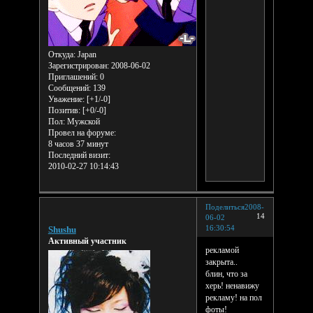
Откуда:
Japan
Зарегистрирован
: 2008-06-02
Приглашений:
0
Сообщений:
139
Уважение:
[+1/-0]
Позитив:
[+0/-0]
Пол:
Мужской
Провел на форуме:
8 часов 37 минут
Последний визит:
2010-02-27 10:14:43
Поделиться
2008-
14
06-02
16:30:54
Shushu
Активный участник
рекламой
закрыта..
блин, что за
херь! ненавижу
рекламу! на пол
фоты!