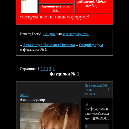
работает!!!Ждем
всех!!=)
Администраторы:
Miku
твуем вас на нашем форуме!
Привет, Гость!
Войдите
или
зарегистрируйтесь
.
»
J-rock клуб Наками г.Ижевска
»
Общий форум
»
флудилка № 1
Страница:
1
2
3
4
5
»
флудилка № 1
Поделиться
2008-
1
06-02
13:41:37
Miku
Администратор
ну
что,флудитесь и
размножайтесь,дети
мои!!)))0xDDDD
0