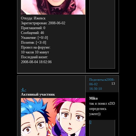
Откуда:
Ижевск
Зарегистрирован
: 2008-06-02
Приглашений:
0
Сообщений:
46
Уважение:
[+0/-0]
Позитив:
[+3/-0]
Провел на форуме:
10 часов 10 минут
Последний визит:
2008-08-04 18:02:06
Поделиться
2008-
13
06-02
16:30:10
-L-
Активный участник
Miku
так я понял xDD
определись
ужеее))
0