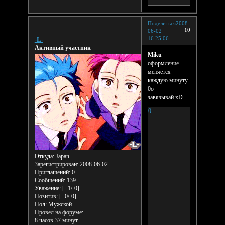
Поделиться
2008-
10
06-02
16:25:06
-L-
Активный участник
Miku
оформление
меняется
каждую минуту
0о
завязывай xD
0
Откуда:
Japan
Зарегистрирован
: 2008-06-02
Приглашений:
0
Сообщений:
139
Уважение:
[+1/-0]
Позитив:
[+0/-0]
Пол:
Мужской
Провел на форуме:
8 часов 37 минут