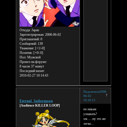
Откуда:
Japan
Зарегистрирован
: 2008-06-02
Приглашений:
0
Сообщений:
139
Уважение:
[+1/-0]
Позитив:
[+0/-0]
Пол:
Мужской
Провел на форуме:
8 часов 37 минут
Последний визит:
2010-02-27 10:14:43
Поделиться
2008-
7
06-02
16:10:15
Eternal_Sailormoon
[Audience KILLER LOOP]
по никам
узнавать?
хм......ну это же
легко....