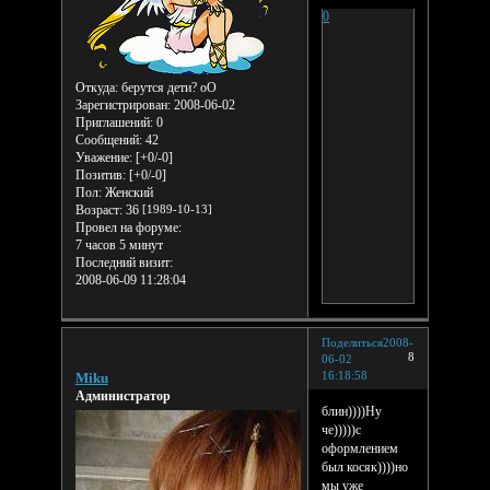
0
Откуда:
берутся дети? оО
Зарегистрирован
: 2008-06-02
Приглашений:
0
Сообщений:
42
Уважение:
[+0/-0]
Позитив:
[+0/-0]
Пол:
Женский
Возраст:
36
[1989-10-13]
Провел на форуме:
7 часов 5 минут
Последний визит:
2008-06-09 11:28:04
Поделиться
2008-
8
06-02
16:18:58
Miku
Администратор
блин))))Ну
че)))))с
оформлением
был косяк))))но
мы уже