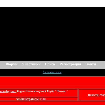
Форум
Участники
Поиск
Регистрация
Войти
Активные темы
шем форуме:
Форум Ижевского j-rock Клуба "Наками"
Новости:
Фор
Администраторы:
Miku
Всем до