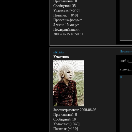
Приглашений:
0
Сообщений:
35
Уважение:
[+0/-0]
Позитив:
[+0/-0]
Провел на форуме:
5 часов 15 минут
Последний визит:
2008-06-15 18:59:31
Поделит
-Kira-
Участник
нос! о_
я хочу...
0
Зарегистрирован
: 2008-06-03
Приглашений:
0
Сообщений:
10
Уважение:
[+0/-0]
Позитив:
[+1/-0]