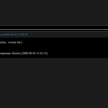
ься
2008-06-03 15:40:39
(ппц... всегда так.)
тировано Shushu (2008-06-03 15:41:15)