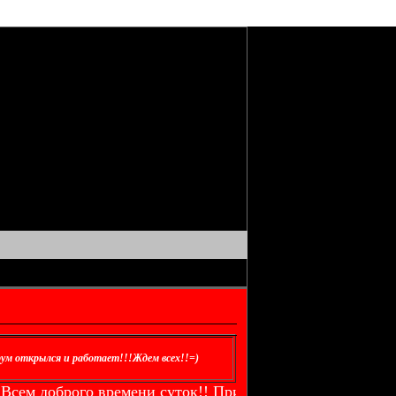
ум открылся и работает!!!Ждем всех!!=)
брого времени суток!! Приветствуем вас на нашем форум