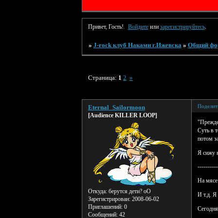
Привет, Гость!
Войдите
или
зарегистрируйтесь
.
»
J-rock клуб Наками г.Ижевска
»
Общий фо
Страница:
1
2
»
Поделит
Eternal_Sailormoon
[Audience KILLER LOOP]
"Прежде
Суть в 
потом з
Я сижу н
----------
На мясе
Откуда:
берутся дети? оО
И т.д. 
Зарегистрирован
: 2008-06-02
Приглашений:
0
Сегодня,
Сообщений:
42