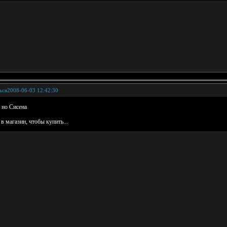
ься
2008-06-03 12:42:30
, но Сисена
в магазин, чтобы купить...