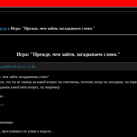
рум
»
Игра: "Прежде, чем зайти, загадываем слово."
Игра: "Прежде, чем зайти, загадываем слово."
ься
2008-06-03 11:15:48
, чем зайти загадываешь слово"
том, что ты не знаешь на какой вопрос ты отвечаешь, поэтому когда ты заходишь, ты пе
адаешь какой нить вопрос, ну например:
а ...
----
Я начинаю
 прогуливаясь по улице я видела....