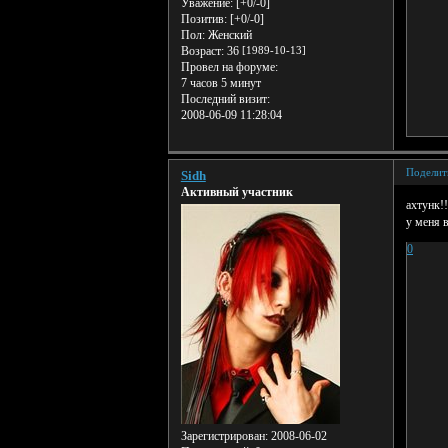
Уважение:
[+0/-0]
Позитив:
[+0/-0]
Пол:
Женский
Возраст:
36
[1989-10-13]
Провел на форуме:
7 часов 5 минут
Последний визит:
2008-06-09 11:28:04
Поделит
Sidh
Активный участник
ахтунк!
у меня в
0
Зарегистрирован
: 2008-06-02