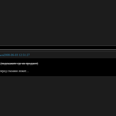
ься
2008-06-03 12:51:27
.
(подскажите где их продают)
еред глазами лежит....