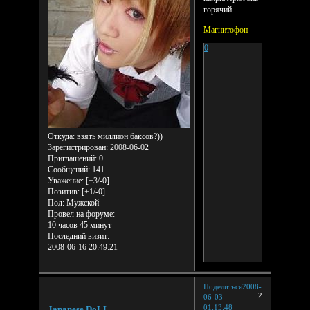
горячий.
Магнитофон
0
Откуда:
взять миллион баксов?))
Зарегистрирован
: 2008-06-02
Приглашений:
0
Сообщений:
141
Уважение:
[+3/-0]
Позитив:
[+1/-0]
Пол:
Мужской
Провел на форуме:
10 часов 45 минут
Последний визит:
2008-06-16 20:49:21
Поделиться
2008-
2
06-03
01:13:48
Japanese DoLL