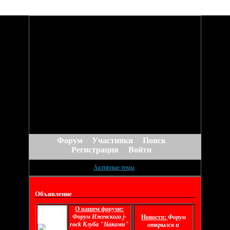
Форум
Участники
Поиск
Регистрация
Войти
Активные темы
Объявление
О нашем форуме:
Форум Ижевского j-
Новости:
Форум
rock Клуба "Наками"
открылся и