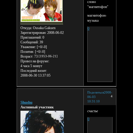
слово
"магнитофон"
магнитофон-
музыка
Откуда:
Ousaka Gakuen
0
Зарегистрирован
: 2008-06-02
Приглашений:
0
Сообщений:
39
Уважение:
[+0/-0]
Позитив:
[+0/-0]
Возраст:
73
[1953-06-21]
Провел на форуме:
4 часа 5 минут
Последний визит:
2008-06-30 13:37:05
Поделиться
2008-
4
06-03
10:31:10
Shushu
Активный участник
счастье
0