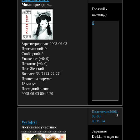
Мимо проходил...
Горячий -
шоколад)
0
Зарегистрирован
: 2008-06-03
Приглашений:
0
Сообщений:
5
Уважение:
[+0/-0]
Позитив:
[+0/-0]
Пол:
Женский
Возраст:
33
[1992-08-09]
Провел на форуме:
13 минут
Последний визит:
2008-06-05 00:42:20
Поделиться
2008-
3
06-03
09:19:14
Wata[ri]
Активный участник
Japanese
DoLL
,не надо на