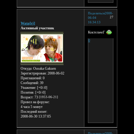
Поделиться
2008-
27
06-04
16:34:13
Wata[ri]
Активный участник
КоктельчеГ
0
Откуда:
Ousaka Gakuen
Зарегистрирован
: 2008-06-02
Приглашений:
0
Сообщений:
39
Уважение:
[+0/-0]
Позитив:
[+0/-0]
Возраст:
73
[1953-06-21]
Провел на форуме:
4 часа 5 минут
Последний визит:
2008-06-30 13:37:05
Поделиться
2008-