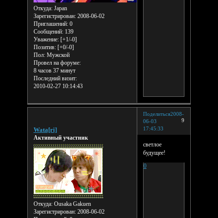
Откуда:
Japan
Зарегистрирован
: 2008-06-02
Приглашений:
0
Сообщений:
139
Уважение:
[+1/-0]
Позитив:
[+0/-0]
Пол:
Мужской
Провел на форуме:
8 часов 37 минут
Последний визит:
2010-02-27 10:14:43
Поделиться
2008-
9
06-03
17:45:33
Wata[ri]
Активный участник
светлое
будущее!
0
Откуда:
Ousaka Gakuen
Зарегистрирован
: 2008-06-02