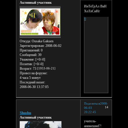
Активный участник
ИнТеГрАл ВаН
ХеЛлСиНг
0
Откуда:
Ousaka Gakuen
Зарегистрирован
: 2008-06-02
Приглашений:
0
Сообщений:
39
Уважение:
[+0/-0]
Позитив:
[+0/-0]
Возраст:
73
[1953-06-21]
Провел на форуме:
4 часа 5 минут
Последний визит:
2008-06-30 13:37:05
Поделиться
2008-
14
06-03
20:22:45
Shushu
Активный участник
учитель-
анимешнеГ!