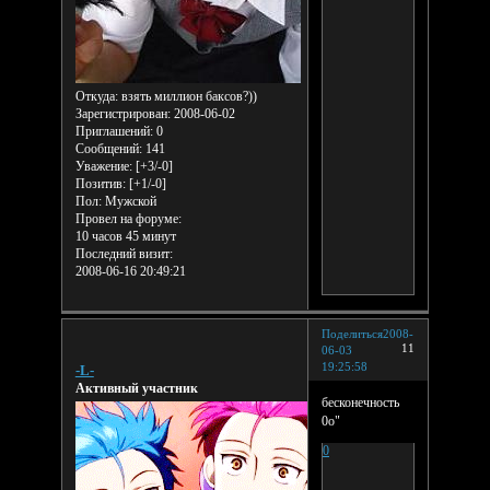
Откуда:
взять миллион баксов?))
Зарегистрирован
: 2008-06-02
Приглашений:
0
Сообщений:
141
Уважение:
[+3/-0]
Позитив:
[+1/-0]
Пол:
Мужской
Провел на форуме:
10 часов 45 минут
Последний визит:
2008-06-16 20:49:21
Поделиться
2008-
11
06-03
19:25:58
-L-
Активный участник
бесконечность
0о"
0