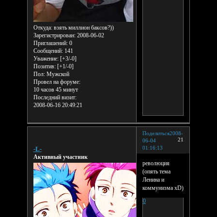
Откуда:
взять миллион баксов?))
Зарегистрирован
: 2008-06-02
Приглашений:
0
Сообщений:
141
Уважение:
[+3/-0]
Позитив:
[+1/-0]
Пол:
Мужской
Провел на форуме:
10 часов 45 минут
Последний визит:
2008-06-16 20:49:21
Поделиться
2008-
21
06-04
01:16:13
-L-
Активный участник
революция
(опять тема
Ленина и
коммунизма xD)
0