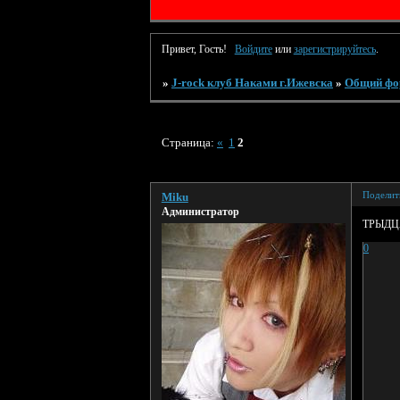
Привет, Гость!
Войдите
или
зарегистрируйтесь
.
»
J-rock клуб Наками г.Ижевска
»
Общий фо
Страница:
«
1
2
Поделит
Miku
Администратор
ТРЫДЦ
0