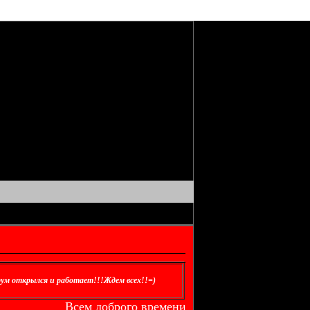
ум открылся и работает!!!Ждем всех!!=)
Всем доброго времени суток!! Приветствуем вас на 