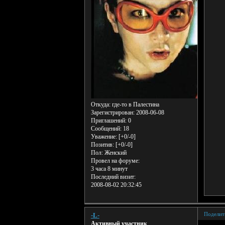
Откуда:
где-то в Палестина
Зарегистрирован
: 2008-06-08
Приглашений:
0
Сообщений:
18
Уважение:
[+0/-0]
Позитив:
[+0/-0]
Пол:
Женский
Провел на форуме:
3 часа 8 минут
Последний визит:
2008-08-02 20:32:45
Поделит
-L-
Активный участник