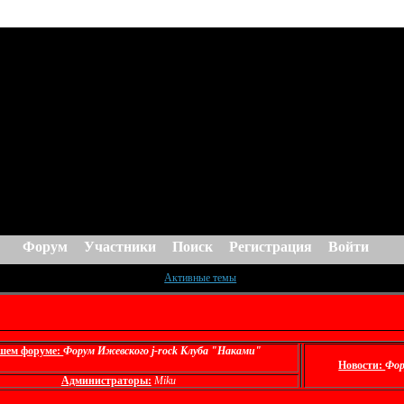
Форум
Участники
Поиск
Регистрация
Войти
Активные темы
шем форуме:
Форум Ижевского j-rock Клуба "Наками"
Новости:
Фор
Администраторы:
Miku