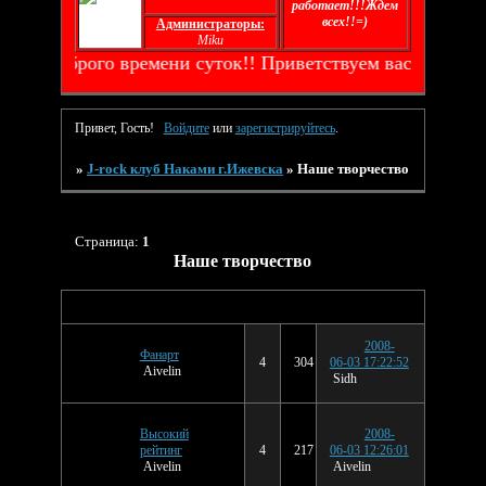
работает!!!Ждем
всех!!=)
Администраторы:
Miku
Всем доброго времени суток!! Приветствуем вас на наше
Привет, Гость!
Войдите
или
зарегистрируйтесь
.
»
J-rock клуб Наками г.Ижевска
»
Наше творчество
Страница:
1
Наше творчество
Последнее
Тема
Ответов
Просмотров
сообщение
2008-
Фанарт
4
304
06-03 17:22:52
Aivelin
Sidh
Высокий
2008-
рейтинг
4
217
06-03 12:26:01
Aivelin
Aivelin