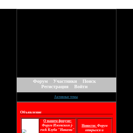
Форум
Участники
Поиск
Регистрация
Войти
Активные темы
Объявление
О нашем форуме:
Форум Ижевского j-
Новости:
Форум
rock Клуба "Наками"
открылся и