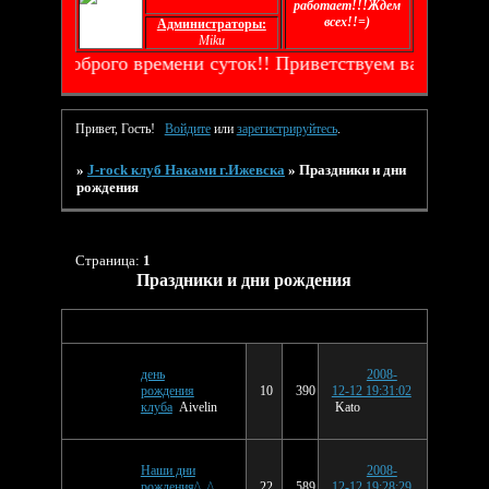
работает!!!Ждем
всех!!=)
Администраторы:
Miku
Всем доброго времени суток!! Приветствуем вас на на
Привет, Гость!
Войдите
или
зарегистрируйтесь
.
»
J-rock клуб Наками г.Ижевска
»
Праздники и дни
рождения
Страница:
1
Праздники и дни рождения
Последнее
Тема
Ответов
Просмотров
сообщение
день
2008-
рождения
10
390
12-12 19:31:02
клуба
Aivelin
Kato
Наши дни
2008-
рождения^_^
22
589
12-12 19:28:29