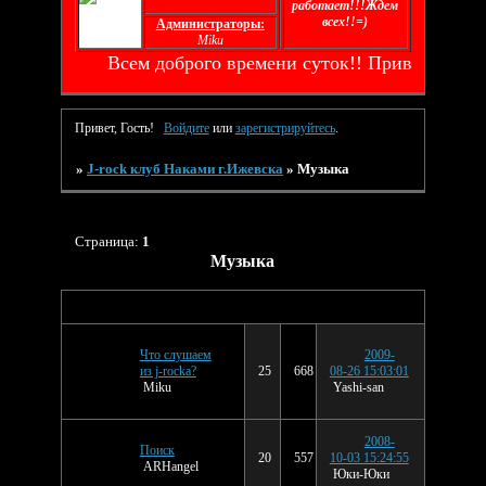
работает!!!Ждем
всех!!=)
Администраторы:
Miku
Всем доброго времени суток!! Приветствуем
Привет, Гость!
Войдите
или
зарегистрируйтесь
.
»
J-rock клуб Наками г.Ижевска
»
Музыка
Страница:
1
Музыка
Последнее
Тема
Ответов
Просмотров
сообщение
Что слушаем
2009-
из j-rocka?
25
668
08-26 15:03:01
Miku
Yashi-san
2008-
Поиск
20
557
10-03 15:24:55
ARHangel
Юки-Юки